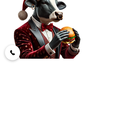
Menü:
Gedeck
Burger Menü mit Dips & Fritten
Warmer Schokokuchen
€ 49
Mach deine Weihnachtsfeier dieses
Jahr zu einem echten
Geschmackserlebnis! Genießt
gemeinsam unsere saftigen Burger,