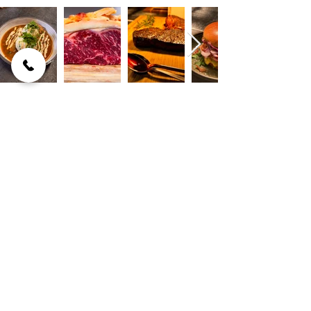
Ausseerland
8983 Bad Mitterndorf 462
(am Sonnenplatzerl 1)