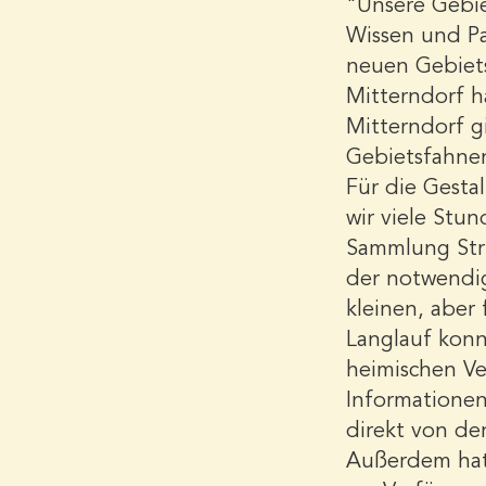
"Unsere Gebie
Wissen und Pa
neuen Gebiets
Mitterndorf ha
Mitterndorf gi
Gebietsfahne
Für die Gesta
wir viele Stu
Sammlung Stri
der notwendig
kleinen, aber
Langlauf konn
heimischen Ve
Informationen 
direkt von de
Außerdem hat 