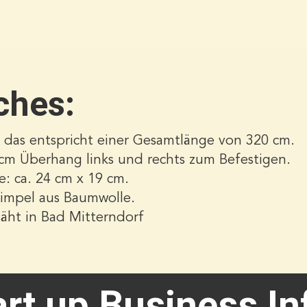
ches:
 das entspricht einer Gesamtlänge von 320 cm.
 cm Überhang links und rechts zum Befestigen.
: ca. 24 cm x 19 cm.
mpel aus Baumwolle.
äht in Bad Mitterndorf
art up Business In